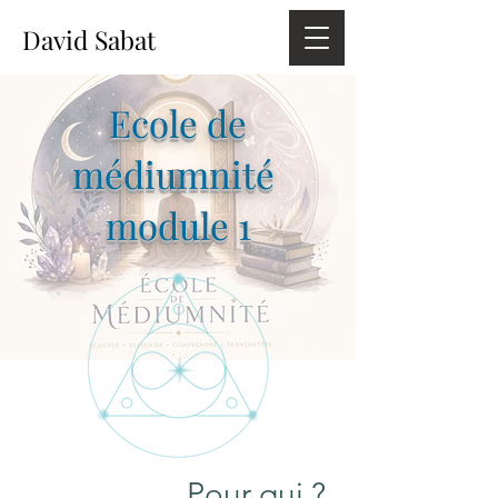
David Sabat
Ecole de
médiumnité
module 1
Pour qui ?