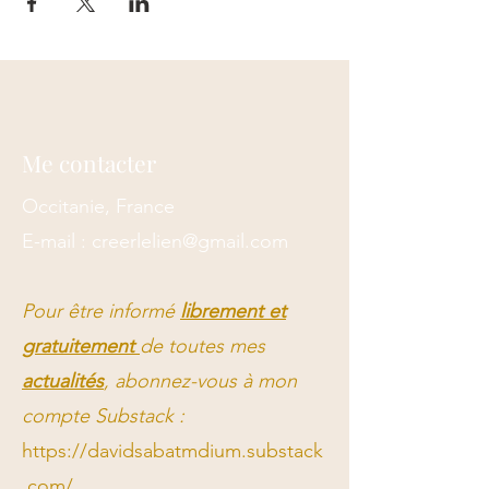
Me contacter
Occitanie, France
E-mail :
creerlelien@gmail.com
Pour être informé
librement et
gratuitement
de toutes mes
actualités
, abonnez-vous à mon
compte Substack :
https://davidsabatmdium.substack
.com/